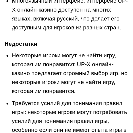
Многоязычный интерфейс: интерфейс UP-
X онлайн-казино доступен на многих
языках, включая русский, что делает его
доступным для игроков из разных стран.
Недостатки
Некоторые игроки могут не найти игру,
которая им понравится: UP-X онлайн-
казино предлагает огромный выбор игр, но
некоторые игроки могут не найти игру,
которая им понравится.
Требуется усилий для понимания правил
игры: некоторые игроки могут потребовать
усилий для понимания правил игры,
особенно если они не имеют опыта игры в