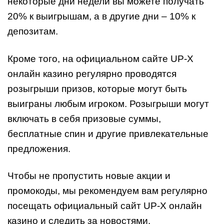
некоторые дни недели вы можете получать
20% к выигрышам, а в другие дни – 10% к
депозитам.
Кроме того, на официальном сайте UP-X
онлайн казино регулярно проводятся
розыгрыши призов, которые могут быть
выиграны любым игроком. Розыгрыши могут
включать в себя призовые суммы,
бесплатные спин и другие привлекательные
предложения.
Чтобы не пропустить новые акции и
промокоды, мы рекомендуем вам регулярно
посещать официальный сайт UP-X онлайн
казино и следить за новостями.