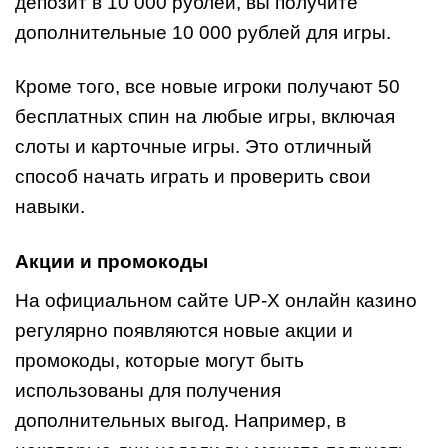
депозит в 10 000 рублей, вы получите
дополнительные 10 000 рублей для игры.
Кроме того, все новые игроки получают 50
бесплатных спин на любые игры, включая
слоты и карточные игры. Это отличный
способ начать играть и проверить свои
навыки.
Акции и промокоды
На официальном сайте UP-X онлайн казино
регулярно появляются новые акции и
промокоды, которые могут быть
использованы для получения
дополнительных выгод. Например, в