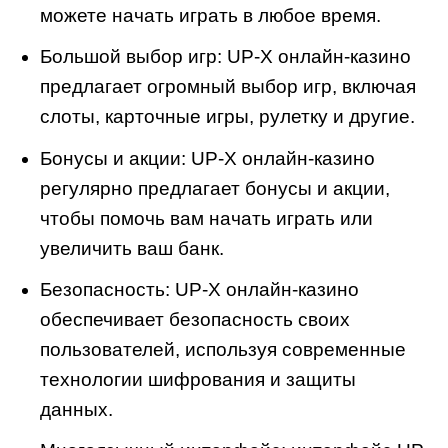
можете начать играть в любое время.
Большой выбор игр: UP-X онлайн-казино
предлагает огромный выбор игр, включая
слоты, карточные игры, рулетку и другие.
Бонусы и акции: UP-X онлайн-казино
регулярно предлагает бонусы и акции,
чтобы помочь вам начать играть или
увеличить ваш банк.
Безопасность: UP-X онлайн-казино
обеспечивает безопасность своих
пользователей, используя современные
технологии шифрования и защиты
данных.