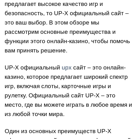
предлагает высокое качество игр и
безопасность, то UP-X официальный сайт –
это ваш выбор. В этом обзоре мы
рассмотрим основные преимущества и
функции этого онлайн-казино, чтобы помочь
вам принять решение.
UP-X официальный
upx
сайт – это онлайн-
казино, которое предлагает широкий спектр
игр, включая слоты, карточные игры и
рулетку. Официальный сайт UP-X – это
место, где вы можете играть в любое время и
из любой точки мира.
Один из основных преимуществ UP-X