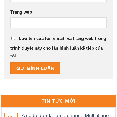
Trang web
Lưu tên của tôi, email, và trang web trong
trình duyệt này cho lần bình luận kế tiếp của
tôi.
TIN TỨC MỚI
A cada queda, uma chance Multiplique