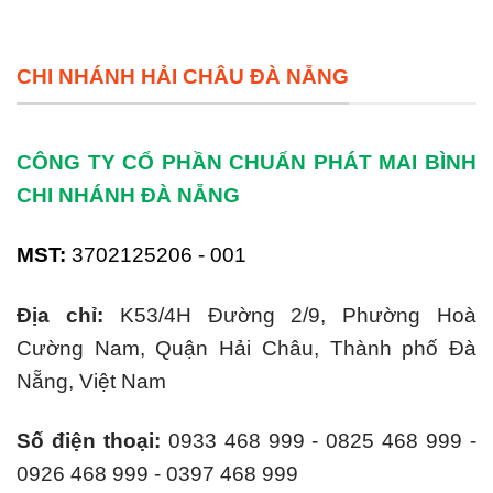
CHI NHÁNH HẢI CHÂU ĐÀ NẴNG
CÔNG TY CỔ PHẦN CHUẨN PHÁT MAI BÌNH
CHI NHÁNH ĐÀ NẴNG
MST:
3702125206 - 001
Địa chỉ:
K53/4H Đường 2/9, Phường Hoà
Cường Nam, Quận Hải Châu, Thành phố Đà
Nẵng, Việt Nam
Số điện thoại:
0933 468 999 - 0825 468 999 -
0926 468 999 - 0397 468 999