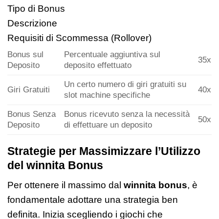
Tipo di Bonus
Descrizione
Requisiti di Scommessa (Rollover)
Bonus sul
Percentuale aggiuntiva sul
35x
Deposito
deposito effettuato
Un certo numero di giri gratuiti su
Giri Gratuiti
40x
slot machine specifiche
Bonus Senza
Bonus ricevuto senza la necessità
50x
Deposito
di effettuare un deposito
Strategie per Massimizzare l’Utilizzo
del winnita Bonus
Per ottenere il massimo dal
winnita bonus
, è
fondamentale adottare una strategia ben
definita. Inizia scegliendo i giochi che