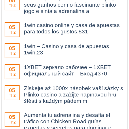
05
seus ganhos com o fascinante plinko
Th2
jogo e sinta a adrenalina a
1win casino online y casa de apuestas
05
para todos los gustos.531
Th2
1win – Casino y casa de apuestas
05
1win.23
Th2
1XBET зеркало рабочее – 1ХБЕТ
05
официальный сайт – Вход.4370
Th2
Získejte až 1000x násobek vaší sázky s
05
Plinko casino a zažijte napínavou hru
Th2
štěstí s každým pádem m
Aumenta tu adrenalina y desafía el
05
tráfico con Chicken Road guías
Th2
expertas y secretos para dominar e