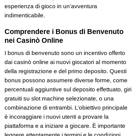
esperienza di gioco in un’avventura
indimenticabile.
Comprendere i Bonus di Benvenuto
nei Casinò Online
I bonus di benvenuto sono un incentivo offerto
dai casinò online ai nuovi giocatori al momento
della registrazione e del primo deposito. Questi
bonus possono assumere diverse forme, come
percentuali aggiuntive sul deposito effettuato, giri
gratuiti su slot machine selezionate, o una
combinazione di entrambi. L’obiettivo principale
è incoraggiare i nuovi utenti a provare la
piattaforma e a iniziare a giocare. È importante
leggere attentamente i termini e le condizioni