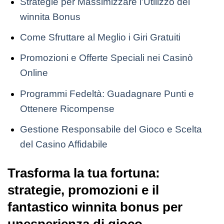
Strategie per Massimizzare l’Utilizzo del
winnita Bonus
Come Sfruttare al Meglio i Giri Gratuiti
Promozioni e Offerte Speciali nei Casinò
Online
Programmi Fedeltà: Guadagnare Punti e
Ottenere Ricompense
Gestione Responsabile del Gioco e Scelta
del Casino Affidabile
Trasforma la tua fortuna:
strategie, promozioni e il
fantastico winnita bonus per
unesperienza di gioco