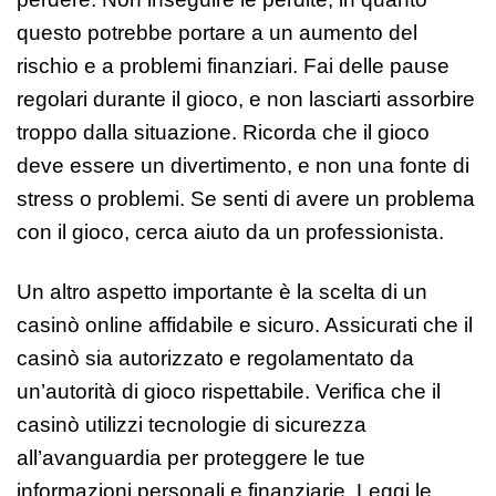
questo potrebbe portare a un aumento del
rischio e a problemi finanziari. Fai delle pause
regolari durante il gioco, e non lasciarti assorbire
troppo dalla situazione. Ricorda che il gioco
deve essere un divertimento, e non una fonte di
stress o problemi. Se senti di avere un problema
con il gioco, cerca aiuto da un professionista.
Un altro aspetto importante è la scelta di un
casinò online affidabile e sicuro. Assicurati che il
casinò sia autorizzato e regolamentato da
un’autorità di gioco rispettabile. Verifica che il
casinò utilizzi tecnologie di sicurezza
all’avanguardia per proteggere le tue
informazioni personali e finanziarie. Leggi le