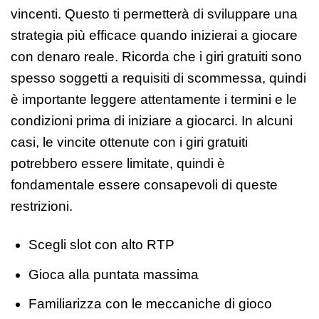
vincenti. Questo ti permetterà di sviluppare una
strategia più efficace quando inizierai a giocare
con denaro reale. Ricorda che i giri gratuiti sono
spesso soggetti a requisiti di scommessa, quindi
è importante leggere attentamente i termini e le
condizioni prima di iniziare a giocarci. In alcuni
casi, le vincite ottenute con i giri gratuiti
potrebbero essere limitate, quindi è
fondamentale essere consapevoli di queste
restrizioni.
Scegli slot con alto RTP
Gioca alla puntata massima
Familiarizza con le meccaniche di gioco