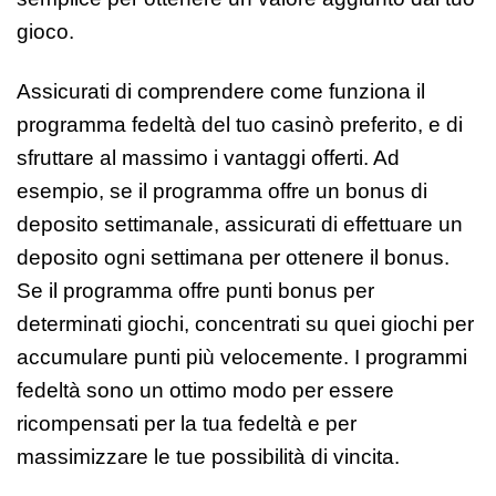
gioco.
Assicurati di comprendere come funziona il
programma fedeltà del tuo casinò preferito, e di
sfruttare al massimo i vantaggi offerti. Ad
esempio, se il programma offre un bonus di
deposito settimanale, assicurati di effettuare un
deposito ogni settimana per ottenere il bonus.
Se il programma offre punti bonus per
determinati giochi, concentrati su quei giochi per
accumulare punti più velocemente. I programmi
fedeltà sono un ottimo modo per essere
ricompensati per la tua fedeltà e per
massimizzare le tue possibilità di vincita.