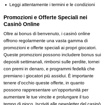
Leggi attentamente i termini e le condizioni
Promozioni e Offerte Speciali nei
Casinò Online
Oltre ai bonus di benvenuto, i casinò online
offrono regolarmente una vasta gamma di
promozioni e offerte speciali ai propri giocatori.
Queste promozioni possono includere bonus sui
depositi settimanali, rimborsi sulle perdite, tornei
con premi in denaro, e programmi fedeltà che
premiano i giocatori più assidui. È importante
tenere d’occhio queste offerte, in quanto
possono rappresentare un’opportunità per
aumentare le tue vincite e prolungare il tuo
tempo di gioco. Iscriviti alle newsletter del casinò