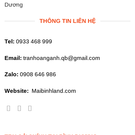
Dương
THÔNG TIN LIÊN HỆ
Tel:
0933 468 999
Email:
tranhoanganh.qb@gmail.com
Zalo:
0908 646 986
Website:
Maibinhland.com