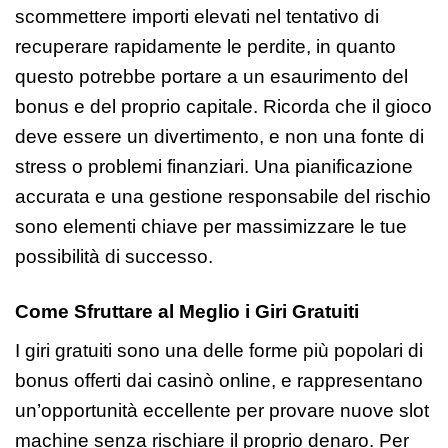
scommettere importi elevati nel tentativo di
recuperare rapidamente le perdite, in quanto
questo potrebbe portare a un esaurimento del
bonus e del proprio capitale. Ricorda che il gioco
deve essere un divertimento, e non una fonte di
stress o problemi finanziari. Una pianificazione
accurata e una gestione responsabile del rischio
sono elementi chiave per massimizzare le tue
possibilità di successo.
Come Sfruttare al Meglio i Giri Gratuiti
I giri gratuiti sono una delle forme più popolari di
bonus offerti dai casinò online, e rappresentano
un’opportunità eccellente per provare nuove slot
machine senza rischiare il proprio denaro. Per