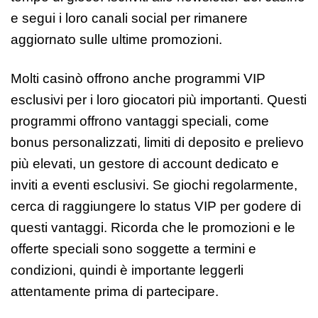
e segui i loro canali social per rimanere
aggiornato sulle ultime promozioni.
Molti casinò offrono anche programmi VIP
esclusivi per i loro giocatori più importanti. Questi
programmi offrono vantaggi speciali, come
bonus personalizzati, limiti di deposito e prelievo
più elevati, un gestore di account dedicato e
inviti a eventi esclusivi. Se giochi regolarmente,
cerca di raggiungere lo status VIP per godere di
questi vantaggi. Ricorda che le promozioni e le
offerte speciali sono soggette a termini e
condizioni, quindi è importante leggerli
attentamente prima di partecipare.