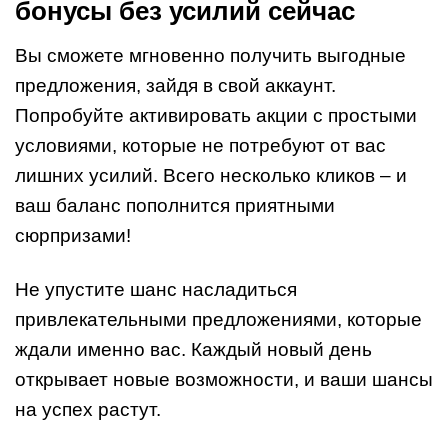
бонусы без усилий сейчас
Вы сможете мгновенно получить выгодные
предложения, зайдя в свой аккаунт.
Попробуйте активировать акции с простыми
условиями, которые не потребуют от вас
лишних усилий. Всего несколько кликов – и
ваш баланс пополнится приятными
сюрпризами!
Не упустите шанс насладиться
привлекательными предложениями, которые
ждали именно вас. Каждый новый день
открывает новые возможности, и ваши шансы
на успех растут.