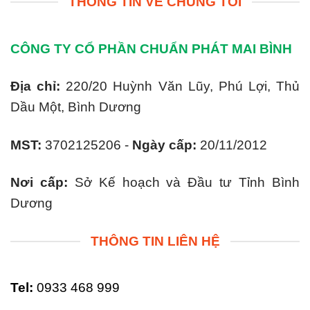
THÔNG TIN VỀ CHÚNG TÔI
CÔNG TY CỔ PHẦN CHUẨN PHÁT MAI BÌNH
Địa chỉ:
220/20 Huỳnh Văn Lũy, Phú Lợi, Thủ
Dầu Một, Bình Dương
MST:
3702125206 -
Ngày cấp:
20/11/2012
Nơi cấp:
Sở Kế hoạch và Đầu tư Tỉnh Bình
Dương
THÔNG TIN LIÊN HỆ
Tel:
0933 468 999