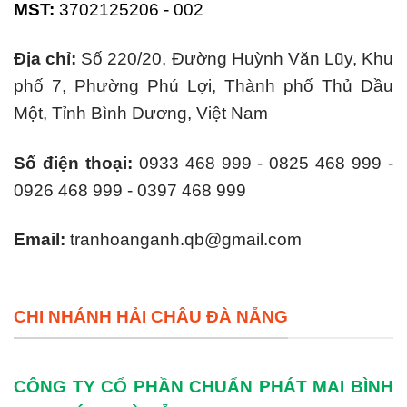
MST:
3702125206 - 002
Địa chỉ:
Số 220/20, Đường Huỳnh Văn Lũy, Khu
phố 7, Phường Phú Lợi, Thành phố Thủ Dầu
Một, Tỉnh Bình Dương, Việt Nam
Số điện thoại:
0933 468 999 - 0825 468 999 -
0926 468 999 - 0397 468 999
Email:
tranhoanganh.qb@gmail.com
CHI NHÁNH HẢI CHÂU ĐÀ NẴNG
CÔNG TY CỔ PHẦN CHUẨN PHÁT MAI BÌNH