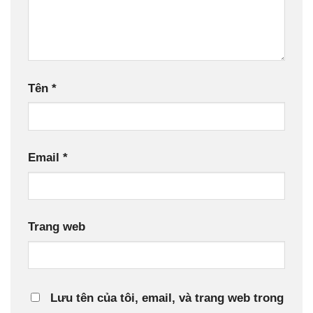
Tên
*
Email
*
Trang web
Lưu tên của tôi, email, và trang web trong