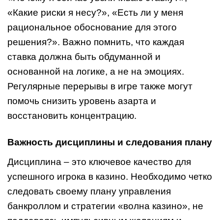
«Какие риски я несу?», «Есть ли у меня
рациональное обоснование для этого
решения?». Важно помнить, что каждая
ставка должна быть обдуманной и
основанной на логике, а не на эмоциях.
Регулярные перерывы в игре также могут
помочь снизить уровень азарта и
восстановить концентрацию.
Важность дисциплины и следования плану
Дисциплина – это ключевое качество для
успешного игрока в казино. Необходимо четко
следовать своему плану управления
банкроллом и стратегии «волна казино», не