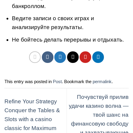
банкроллом.
Ведите записи о своих играх и
анализируйте результаты.
Не бойтесь делать перерывы и отдыхать.
This entry was posted in
Post
. Bookmark the
permalink
.
Почувствуй прилив
Refine Your Strategy
удачи казино волна —
Conquer the Tables &
твой шанс на
Slots with a casino
финансовую свободу
classic for Maximum
и захватывающие