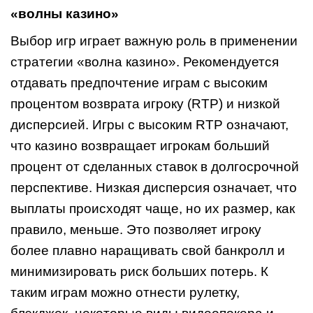
«волны казино»
Выбор игр играет важную роль в применении
стратегии «волна казино». Рекомендуется
отдавать предпочтение играм с высоким
процентом возврата игроку (RTP) и низкой
дисперсией. Игры с высоким RTP означают,
что казино возвращает игрокам больший
процент от сделанных ставок в долгосрочной
перспективе. Низкая дисперсия означает, что
выплаты происходят чаще, но их размер, как
правило, меньше. Это позволяет игроку
более плавно наращивать свой банкролл и
минимизировать риск больших потерь. К
таким играм можно отнести рулетку,