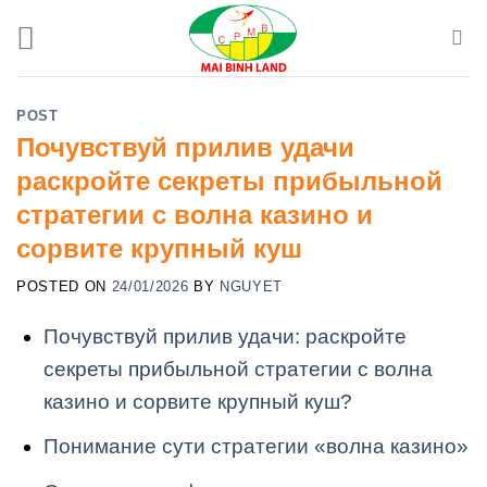
Skip
to
content
POST
Почувствуй прилив удачи
раскройте секреты прибыльной
стратегии с волна казино и
сорвите крупный куш
POSTED ON
24/01/2026
BY
NGUYET
Почувствуй прилив удачи: раскройте
секреты прибыльной стратегии с волна
казино и сорвите крупный куш?
Понимание сути стратегии «волна казино»