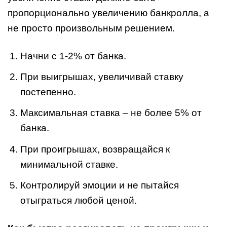
пропорционально увеличению банкролла, а
не просто произвольным решением.
Начни с 1-2% от банка.
При выигрышах, увеличивай ставку
постепенно.
Максимальная ставка – не более 5% от
банка.
При проигрышах, возвращайся к
минимальной ставке.
Контролируй эмоции и не пытайся
отыграться любой ценой.