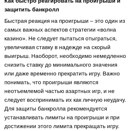
Как быстро реагировать на проигрыши и
защитить банкролл
Быстрая реакция на проигрыши – это один из
самых важных аспектов стратегии «волна
казино». Не следует пытаться отыграться,
увеличивая ставку в надежде на скорый
выигрыш. Наоборот, необходимо немедленно
снизить ставку до минимального значения
или даже временно прекратить игру. Важно
понимать, что проигрыши являются
неотъемлемой частью азартных игр, и не
следует воспринимать их как личную неудачу.
Для защиты банкролла рекомендуется
устанавливать лимиты на проигрыши и при
достижении этого лимита прекращать игру.