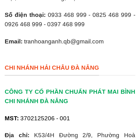
Số điện thoại:
0933 468 999 - 0825 468 999 -
0926 468 999 - 0397 468 999
Email:
tranhoanganh.qb@gmail.com
CHI NHÁNH HẢI CHÂU ĐÀ NẴNG
CÔNG TY CỔ PHẦN CHUẨN PHÁT MAI BÌNH
CHI NHÁNH ĐÀ NẴNG
MST:
3702125206 - 001
Địa chỉ:
K53/4H Đường 2/9, Phường Hoà