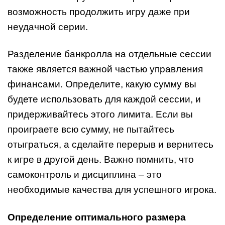
возможность продолжить игру даже при
неудачной серии.
Разделение банкролла на отдельные сессии
также является важной частью управления
финансами. Определите, какую сумму вы
будете использовать для каждой сессии, и
придерживайтесь этого лимита. Если вы
проиграете всю сумму, не пытайтесь
отыграться, а сделайте перерыв и вернитесь
к игре в другой день. Важно помнить, что
самоконтроль и дисциплина – это
необходимые качества для успешного игрока.
Определение оптимального размера