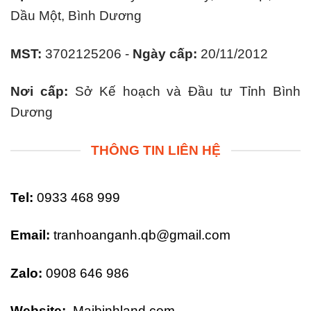
Dầu Một, Bình Dương
MST:
3702125206 -
Ngày cấp:
20/11/2012
Nơi cấp:
Sở Kế hoạch và Đầu tư Tỉnh Bình
Dương
THÔNG TIN LIÊN HỆ
Tel:
0933 468 999
Email:
tranhoanganh.qb@gmail.com
Zalo:
0908 646 986
Website:
Maibinhland.com