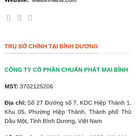
TRỤ SỞ CHÍNH TẠI BÌNH DƯƠNG
CÔNG TY CỔ PHẦN CHUẨN PHÁT MAI BÌNH
MST:
3702125206
Địa chỉ:
Số 27 Đường số 7, KDC Hiệp Thành 1,
Khu 05, Phường Hiệp Thành, Thành phố Thủ
Dầu Một, Tỉnh Bình Dương, Việt Nam