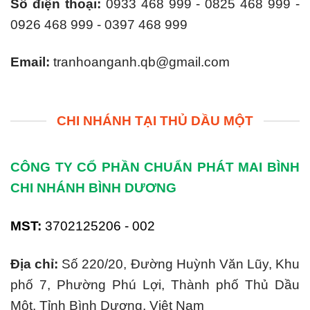
Số điện thoại:
0933 468 999 - 0825 468 999 -
0926 468 999 - 0397 468 999
Email:
tranhoanganh.qb@gmail.com
CHI NHÁNH TẠI THỦ DẦU MỘT
CÔNG TY CỔ PHẦN CHUẨN PHÁT MAI BÌNH
CHI NHÁNH BÌNH DƯƠNG
MST:
3702125206 - 002
Địa chỉ:
Số 220/20, Đường Huỳnh Văn Lũy, Khu
phố 7, Phường Phú Lợi, Thành phố Thủ Dầu
Một, Tỉnh Bình Dương, Việt Nam