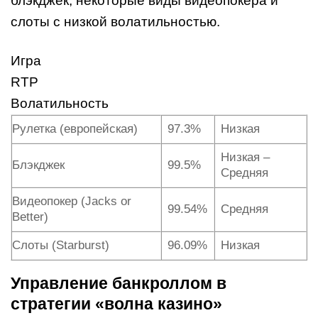
блэкджек, некоторые виды видеопокера и
слоты с низкой волатильностью.
Игра
RTP
Волатильность
Рулетка (европейская)
97.3%
Низкая
Низкая –
Блэкджек
99.5%
Средняя
Видеопокер (Jacks or
99.54%
Средняя
Better)
Слоты (Starburst)
96.09%
Низкая
Управление банкроллом в
стратегии «волна казино»