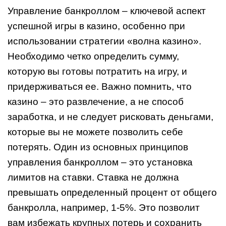
Управление банкроллом – ключевой аспект
успешной игры в казино, особенно при
использовании стратегии «волна казино».
Необходимо четко определить сумму,
которую вы готовы потратить на игру, и
придерживаться ее. Важно помнить, что
казино – это развлечение, а не способ
заработка, и не следует рисковать деньгами,
которые вы не можете позволить себе
потерять. Один из основных принципов
управления банкроллом – это установка
лимитов на ставки. Ставка не должна
превышать определенный процент от общего
банкролла, например, 1-5%. Это позволит
вам избежать крупных потерь и сохранить