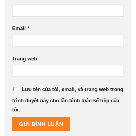
Email
*
Trang web
Lưu tên của tôi, email, và trang web trong
trình duyệt này cho lần bình luận kế tiếp của
tôi.