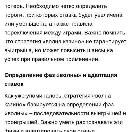
потерь. Необходимо четко определить
пороги, при которых ставка будет увеличена
или уменьшена, а также правила
переключения между играми. Важно помнить,
что стратегия «волна казино» не гарантирует
выигрыша, но может повысить шансы на
успех при правильном применении.
Определение фаз «волны» и адаптация
ставок
Как уже упоминалось, стратегия «волна
казино» базируется на определении фаз
«волны» – последовательности выигрышей и
проигрышей. Важно уметь распознавать эти
фазы и адаптировать свои ставки