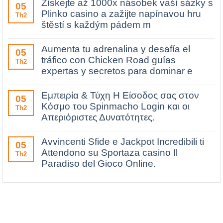
Získejte až 1000x násobek vaší sázky s
05
Plinko casino a zažijte napínavou hru
Th2
štěstí s každým pádem m
Aumenta tu adrenalina y desafía el
05
tráfico con Chicken Road guías
Th2
expertas y secretos para dominar e
Εμπειρία & Τύχη Η Είσοδος σας στον
05
Κόσμο του Spinmacho Login και οι
Th2
Απεριόριστες Δυνατότητες.
Avvincenti Sfide e Jackpot Incredibili ti
05
Attendono su Sportaza casino Il
Th2
Paradiso del Gioco Online.