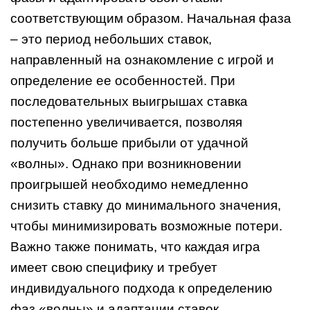
соответствующим образом. Начальная фаза
– это период небольших ставок,
направленный на ознакомление с игрой и
определение ее особенностей. При
последовательных выигрышах ставка
постепенно увеличивается, позволяя
получить больше прибыли от удачной
«волны». Однако при возникновении
проигрышей необходимо немедленно
снизить ставку до минимального значения,
чтобы минимизировать возможные потери.
Важно также понимать, что каждая игра
имеет свою специфику и требует
индивидуального подхода к определению
фаз «волны» и адаптации ставок.