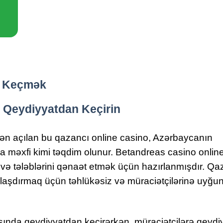
n Keçmək
 Qeydiyyatdan Keçirin
dən açılan bu qazancı online casino, Azərbaycanın
a məxfi kimi təqdim olunur. Betandreas casino onlin
i və tələblərini qənaət etmək üçün hazırlanmışdır. Qa
aylaşdırmaq üçün təhlükəsiz və müraciətçilərinə uyğun
ında qeydiyyatdan keçirərkən, müraciətçilərə qeydi