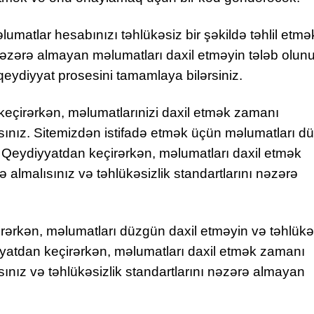
lumatlar hesabınızı təhlükəsiz bir şəkildə təhlil etmə
 nəzərə almayan məlumatları daxil etməyin tələb olunu
qeydiyyat prosesini tamamlaya bilərsiniz.
eçirərkən, məlumatlarınizi daxil etmək zamanı
lısınız. Sitemizdən istifadə etmək üçün məlumatları 
. Qeydiyyatdan keçirərkən, məlumatları daxil etmək
ə almalısınız və təhlükəsizlik standartlarını nəzərə
ərkən, məlumatları düzgün daxil etməyin və təhlükəs
iyyatdan keçirərkən, məlumatları daxil etmək zamanı
ısınız və təhlükəsizlik standartlarını nəzərə almayan