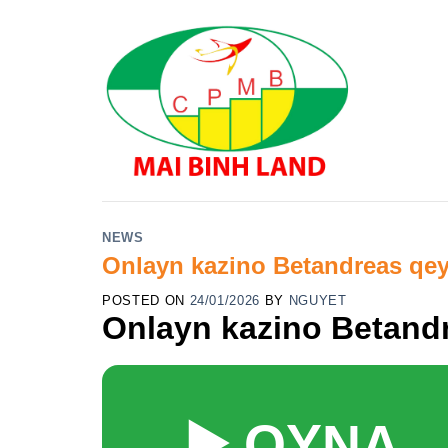
Skip
to
content
NEWS
Onlayn kazino Betandreas qeyd
POSTED ON
24/01/2026
BY
NGUYET
Onlayn kazino Betandr
▶️ OYNA