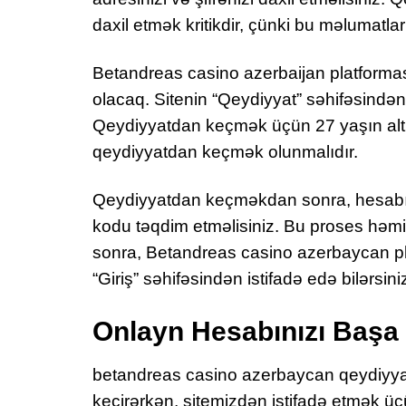
daxil etmək kritikdir, çünki bu məlumatla
Betandreas casino azerbaijan platform
olacaq. Sitenin “Qeydiyyat” səhifəsindən 
Qeydiyyatdan keçmək üçün 27 yaşın altı
qeydiyyatdan keçmək olunmalıdır.
Qeydiyyatdan keçməkdan sonra, hesabını
kodu təqdim etməlisiniz. Bu proses həmiş
sonra, Betandreas casino azerbaycan pl
“Giriş” səhifəsindən istifadə edə bilərsini
Onlayn Hesabınızı Başa
betandreas casino azerbaycan qeydiyyat
keçirərkən, sitemizdən istifadə etmək üç