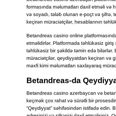
formasında məlumatları daxil etməli və h
və soyadı, tələb olunan e-poçt və şifrə,
keçirən müraciətçilər, hesablarının təhl
Betandreas casino online platformasında 
etməlidirlər. Platformada təhlükəsiz giri
təhlükəsiz bir şəkildə təmin edə bilərlə
müraciətçilər, qeydiyyatdan keçirən və 
məxfi kimi məlumatları saxlayaraq müraciə
Betandreas-da Qeydiyy
Betandreas casino azerbaycan və betan
keçmək çox rahat və sürətli bir prosesd
“Qeydiyyat” səhifəsindən istifadə edin. Bu
adresinizi və şifrənizi daxil etməlisiniz