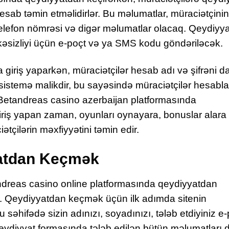
esab təmin etməlidirlər. Bu məlumatlar, müraciətçinin
 telefon nömrəsi və digər məlumatlar olacaq. Qeydiyy
ükəsizliyi üçün e-poçt və ya SMS kodu göndəriləcək.
giriş yaparkən, müraciətçilər hesab adı və şifrəni da
ş sistemə malikdir, bu sayəsində müraciətçilər hesabla
r. Betandreas casino azerbaijan platformasında
giriş yapan zaman, oyunları oynayara, bonuslar alara
tçilərin məxfiyyətini təmin edir.
atdan Keçmək
dreas casino online platformasında qeydiyyatdan
ir. Qeydiyyatdan keçmək üçün ilk adımda sitenin
 səhifədə sizin adınızı, soyadınızı, tələb etdiyiniz e
. Qeydiyyat formasında tələb edilən bütün məlumatları 