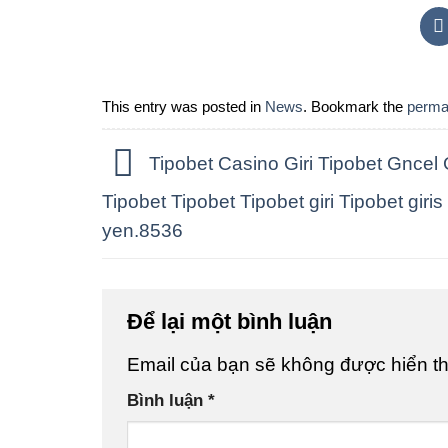
This entry was posted in
News
. Bookmark the
perma
Tipobet Casino Giri Tipobet Gncel 
Tipobet Tipobet Tipobet giri Tipobet giris
yen.8536
Để lại một bình luận
Email của bạn sẽ không được hiển th
Bình luận
*