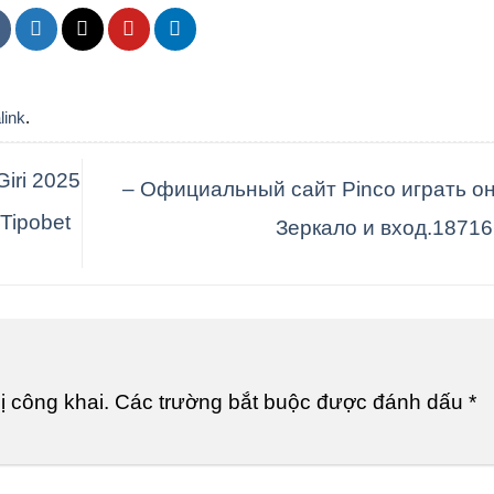
link
.
Giri 2025
– Официальный сайт Pinco играть о
 Tipobet
Зеркало и вход.1871
ị công khai.
Các trường bắt buộc được đánh dấu
*