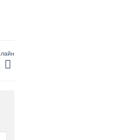
нлайн
6