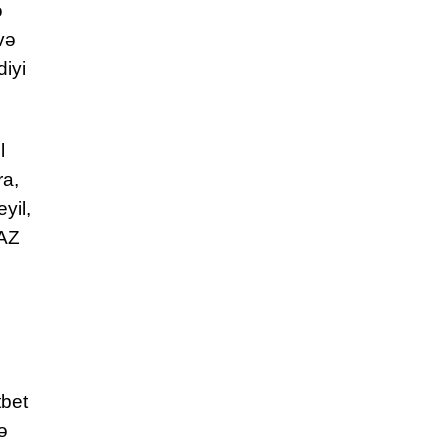
ə
və
diyi
l
ra,
yil,
 AZ
tbet
ə