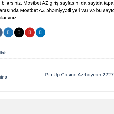
bilərsiniz. Mostbet AZ giriş sayfasını da saytda tapa
 arasında Mostbet AZ əhəmiyyətli yeri var və bu sayt
lərsiniz.
link
.
Pin Up Casino Azrbaycan.222
iris