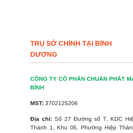
TRỤ SỞ CHÍNH TẠI BÌNH
DƯƠNG
CÔNG TY CỔ PHẦN CHUẨN PHÁT M
BÌNH
MST:
3702125206
Địa chỉ:
Số 27 Đường số 7, KDC Hi
Thành 1, Khu 05, Phường Hiệp Thàn