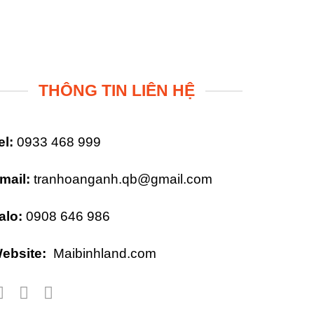
THÔNG TIN LIÊN HỆ
el:
0933 468 999
mail:
tranhoanganh.qb@gmail.com
alo:
0908 646 986
ebsite:
Maibinhland.com