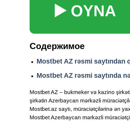
▶️ OYNA
Содержимое
Mostbet AZ rəsmi saytından 
Mostbet AZ rəsmi saytında nə 
Mostbet AZ – bukmeker və kazino şirkəti
şirkətin Azerbaycan mərkəzli müraciətçilə
Mostbet.az saytı, müraciətçilərinə ən ya
Mostbet Azerbaycan mərkəzli müraciətçil