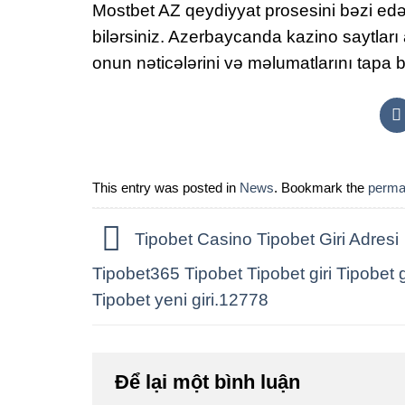
Mostbet AZ qeydiyyat prosesini bəzi edə 
bilərsiniz. Azerbaycanda kazino saytları
onun nəticələrini və məlumatlarını tapa bi
This entry was posted in
News
. Bookmark the
perma
Tipobet Casino Tipobet Giri Adresi
Tipobet365 Tipobet Tipobet giri Tipobet g
Tipobet yeni giri.12778
Để lại một bình luận