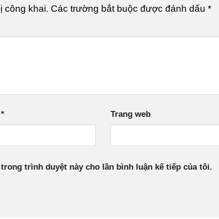
ị công khai.
Các trường bắt buộc được đánh dấu
*
l
*
Trang web
trong trình duyệt này cho lần bình luận kế tiếp của tôi.