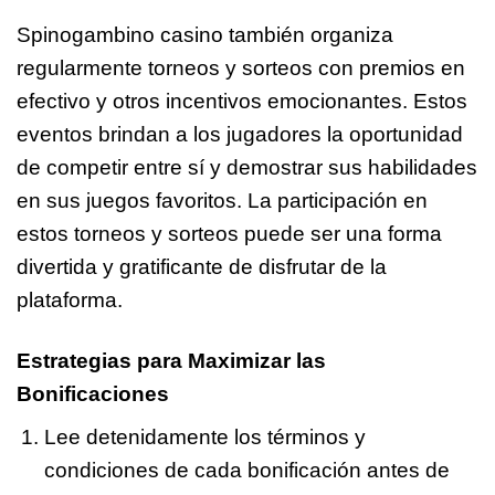
Spinogambino casino también organiza
regularmente torneos y sorteos con premios en
efectivo y otros incentivos emocionantes. Estos
eventos brindan a los jugadores la oportunidad
de competir entre sí y demostrar sus habilidades
en sus juegos favoritos. La participación en
estos torneos y sorteos puede ser una forma
divertida y gratificante de disfrutar de la
plataforma.
Estrategias para Maximizar las
Bonificaciones
Lee detenidamente los términos y
condiciones de cada bonificación antes de