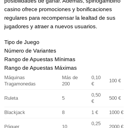
posibilidades de ganar. Además, spinogambino
casino ofrece promociones y bonificaciones
regulares para recompensar la lealtad de sus
jugadores y atraer a nuevos usuarios.
Tipo de Juego
Número de Variantes
Rango de Apuestas Mínimas
Rango de Apuestas Máximas
Máquinas
Más de
0,10
100 €
Tragamonedas
200
€
0,50
Ruleta
5
500 €
€
Blackjack
8
1 €
1000 €
0,25
Póquer
10
2000 €