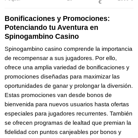
€
Bonificaciones y Promociones:
Potenciando tu Aventura en
Spinogambino Casino
Spinogambino casino comprende la importancia
de recompensar a sus jugadores. Por ello,
ofrece una amplia variedad de bonificaciones y
promociones diseñadas para maximizar las
oportunidades de ganar y prolongar la diversión.
Estas promociones van desde bonos de
bienvenida para nuevos usuarios hasta ofertas
especiales para jugadores recurrentes. También
se ofrecen programas de lealtad que premian la
fidelidad con puntos canjeables por bonos y