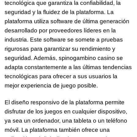
tecnológica que garantiza la confiabilidad, la
seguridad y la fluidez de la plataforma. La
plataforma utiliza software de última generación
desarrollado por proveedores líderes en la
industria. Este software se somete a pruebas
rigurosas para garantizar su rendimiento y
seguridad. Además, spinogambino casino se
adapta constantemente a las últimas tendencias
tecnológicas para ofrecer a sus usuarios la
mejor experiencia de juego posible.
El diseño responsivo de la plataforma permite
disfrutar de los juegos en cualquier dispositivo,
ya sea un ordenador, una tableta o un teléfono
móvil. La plataforma también ofrece una