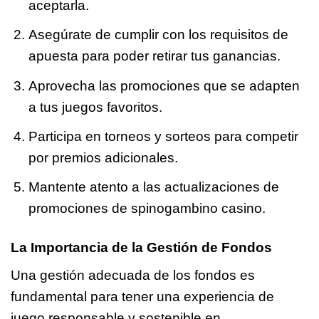
aceptarla.
Asegúrate de cumplir con los requisitos de
apuesta para poder retirar tus ganancias.
Aprovecha las promociones que se adapten
a tus juegos favoritos.
Participa en torneos y sorteos para competir
por premios adicionales.
Mantente atento a las actualizaciones de
promociones de spinogambino casino.
La Importancia de la Gestión de Fondos
Una gestión adecuada de los fondos es
fundamental para tener una experiencia de
juego responsable y sostenible en