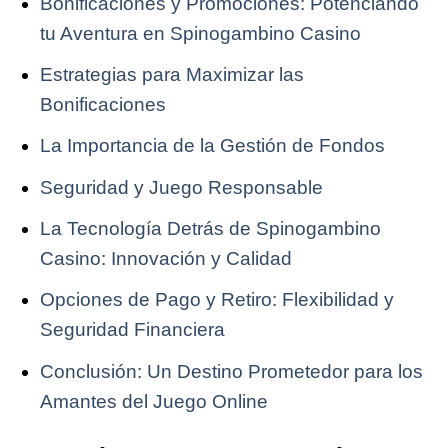
Bonificaciones y Promociones: Potenciando
tu Aventura en Spinogambino Casino
Estrategias para Maximizar las
Bonificaciones
La Importancia de la Gestión de Fondos
Seguridad y Juego Responsable
La Tecnología Detrás de Spinogambino
Casino: Innovación y Calidad
Opciones de Pago y Retiro: Flexibilidad y
Seguridad Financiera
Conclusión: Un Destino Prometedor para los
Amantes del Juego Online