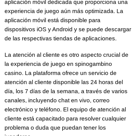
aplicación móvil dedicada que proporciona una
experiencia de juego aún más optimizada. La
aplicación móvil está disponible para
dispositivos iOS y Android y se puede descargar
de las respectivas tiendas de aplicaciones.
La atención al cliente es otro aspecto crucial de
la experiencia de juego en spinogambino
casino. La plataforma ofrece un servicio de
atención al cliente disponible las 24 horas del
día, los 7 días de la semana, a través de varios
canales, incluyendo chat en vivo, correo
electrónico y teléfono. El equipo de atención al
cliente está capacitado para resolver cualquier
problema o duda que puedan tener los