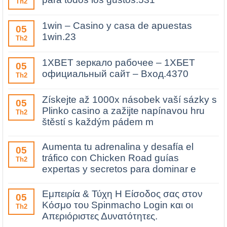
Th2
1win – Casino y casa de apuestas
05
1win.23
Th2
1XBET зеркало рабочее – 1ХБЕТ
05
официальный сайт – Вход.4370
Th2
Získejte až 1000x násobek vaší sázky s
05
Plinko casino a zažijte napínavou hru
Th2
štěstí s každým pádem m
Aumenta tu adrenalina y desafía el
05
tráfico con Chicken Road guías
Th2
expertas y secretos para dominar e
Εμπειρία & Τύχη Η Είσοδος σας στον
05
Κόσμο του Spinmacho Login και οι
Th2
Απεριόριστες Δυνατότητες.