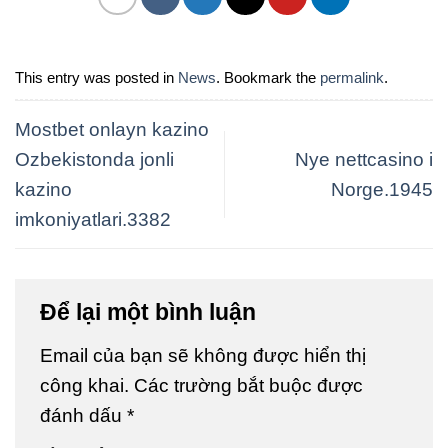
This entry was posted in
News
. Bookmark the
permalink
.
Mostbet onlayn kazino
Ozbekistonda jonli
Nye nettcasino i
kazino
Norge.1945
imkoniyatlari.3382
Để lại một bình luận
Email của bạn sẽ không được hiển thị
công khai.
Các trường bắt buộc được
đánh dấu
*