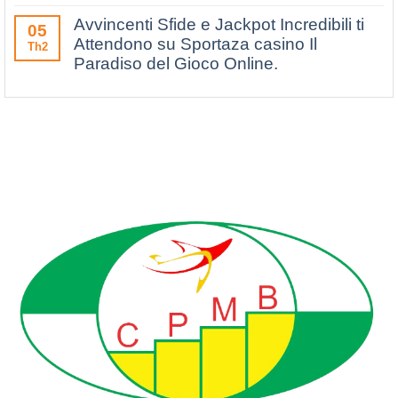
Avvincenti Sfide e Jackpot Incredibili ti
05
Attendono su Sportaza casino Il
Th2
Paradiso del Gioco Online.