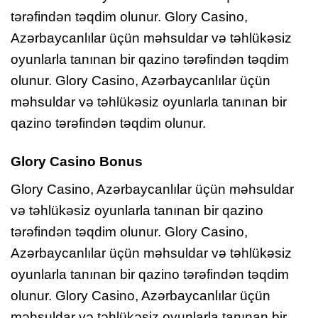
tərəfindən təqdim olunur. Glory Casino,
Azərbaycanlılar üçün məhsuldar və təhlükəsiz
oyunlarla tanınan bir qazino tərəfindən təqdim
olunur. Glory Casino, Azərbaycanlılar üçün
məhsuldar və təhlükəsiz oyunlarla tanınan bir
qazino tərəfindən təqdim olunur.
Glory Casino Bonus
Glory Casino, Azərbaycanlılar üçün məhsuldar
və təhlükəsiz oyunlarla tanınan bir qazino
tərəfindən təqdim olunur. Glory Casino,
Azərbaycanlılar üçün məhsuldar və təhlükəsiz
oyunlarla tanınan bir qazino tərəfindən təqdim
olunur. Glory Casino, Azərbaycanlılar üçün
məhsuldar və təhlükəsiz oyunlarla tanınan bir