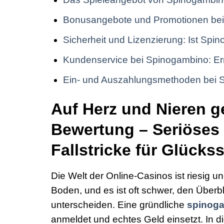
Bonusangebote und Promotionen bei 
Sicherheit und Lizenzierung: Ist Spi
Kundenservice bei Spinogambino: Er
Ein- und Auszahlungsmethoden bei Spi
Auf Herz und Nieren g
Bewertung – Seriöses 
Fallstricke für Glücks
Die Welt der Online-Casinos ist riesig 
Boden, und es ist oft schwer, den Über
unterscheiden. Eine gründliche
spinog
anmeldet und echtes Geld einsetzt. In di