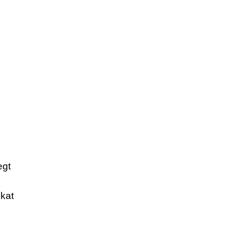
egt
ikat