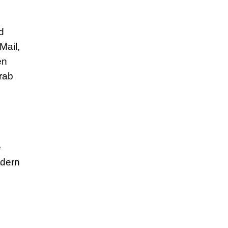
d
Mail,
en
orab
e
ndern