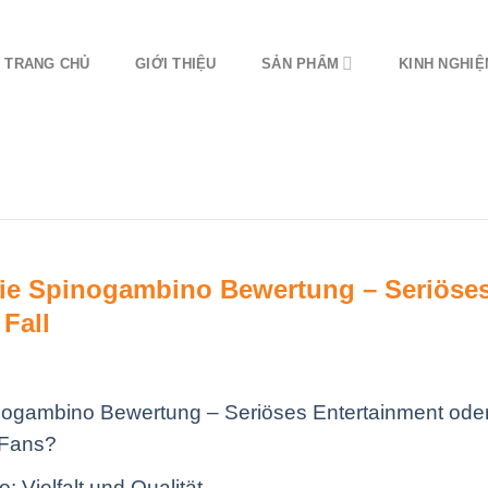
TRANG CHỦ
GIỚI THIỆU
SẢN PHẨM
KINH NGHI
Die Spinogambino Bewertung – Seriöse
Fall
inogambino Bewertung – Seriöses Entertainment ode
l-Fans?
Vielfalt und Qualität