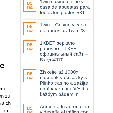
1win casino online y
05
casa de apuestas para
Th2
todos los gustos.531
1win – Casino y casa
05
de apuestas 1win.23
Th2
1XBET зеркало
05
рабочее – 1ХБЕТ
Th2
официальный сайт –
Вход.4370
te
Získejte až 1000x
05
násobek vaší sázky s
Th2
Plinko casino a zažijte
napínavou hru štěstí s
dem
každým pádem m
en zu
 sich
Aumenta tu adrenalina
05
bino
y desafía el tráfico con
Th2