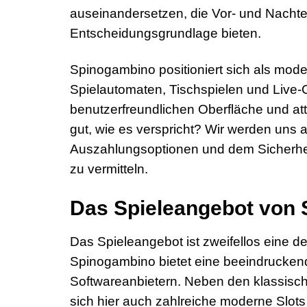
auseinandersetzen, die Vor- und Nachtei
Entscheidungsgrundlage bieten.
Spinogambino positioniert sich als mod
Spielautomaten, Tischspielen und Live-C
benutzerfreundlichen Oberfläche und att
gut, wie es verspricht? Wir werden uns
Auszahlungsoptionen und dem Sicherhei
zu vermitteln.
Das Spieleangebot von S
Das Spieleangebot ist zweifellos eine 
Spinogambino bietet eine beeindrucken
Softwareanbietern. Neben den klassisch
sich hier auch zahlreiche moderne Slots