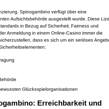
zenzierung. Spinogambino verfügt über eine
nnten Aufsichtsbehörde ausgestellt wurde. Diese Liz
tandards in Bezug auf Sicherheit, Fairness und
or der Anmeldung in einem Online-Casino immer die
icherzustellen, dass es sich um ein seriöses Angeb
n Sicherheitselementen:
tragung
 Behörde
ewussten Glücksspielorganisationen
ogambino: Erreichbarkeit und