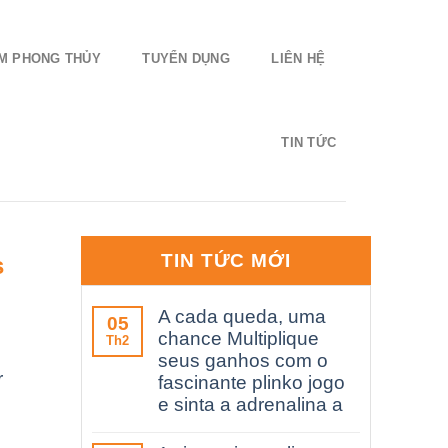
ỆM PHONG THỦY
TUYỂN DỤNG
LIÊN HỆ
TIN TỨC
TIN TỨC MỚI
s
A cada queda, uma
05
chance Multiplique
Th2
seus ganhos com o
r
fascinante plinko jogo
e sinta a adrenalina a