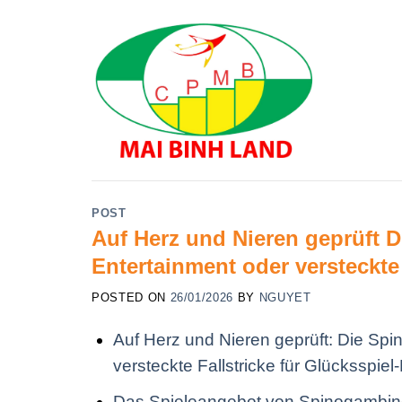
Skip
to
content
POST
Auf Herz und Nieren geprüft 
Entertainment oder versteckte 
POSTED ON
26/01/2026
BY
NGUYET
Auf Herz und Nieren geprüft: Die Sp
versteckte Fallstricke für Glücksspie
Das Spieleangebot von Spinogambino: 