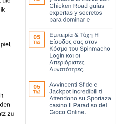
 die
Chicken Road guías
ik
expertas y secretos
para dominar e
Εμπειρία & Τύχη Η
05
Είσοδος σας στον
Th2
piel,
Κόσμο του Spinmacho
Login και οι
Απεριόριστες
Δυνατότητες.
Avvincenti Sfide e
05
Jackpot Incredibili ti
Th2
it
Attendono su Sportaza
 den
casino Il Paradiso del
Gioco Online.
atz zu
s