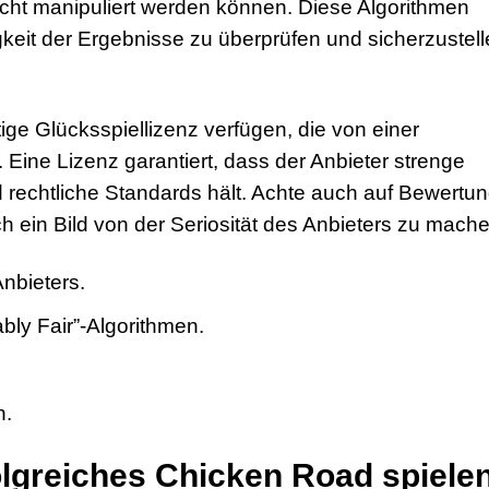
nicht manipuliert werden können. Diese Algorithmen
gkeit der Ergebnisse zu überprüfen und sicherzustell
tige Glücksspiellizenz verfügen, die von einer
Eine Lizenz garantiert, dass der Anbieter strenge
nd rechtliche Standards hält. Achte auch auf Bewertu
h ein Bild von der Seriosität des Anbieters zu mache
nbieters.
ly Fair”-Algorithmen.
n.
folgreiches Chicken Road spiele