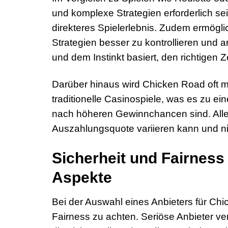
und komplexe Strategien erforderlich se
direkteres Spielerlebnis. Zudem ermögli
Strategien besser zu kontrollieren und 
und dem Instinkt basiert, den richtigen 
Darüber hinaus wird Chicken Road oft m
traditionelle Casinospiele, was es zu ein
nach höheren Gewinnchancen sind. Aller
Auszahlungsquote variieren kann und nich
Sicherheit und Fairness
Aspekte
Bei der Auswahl eines Anbieters für Chi
Fairness zu achten. Seriöse Anbieter ve