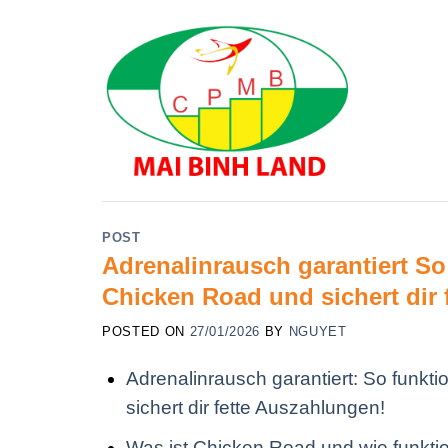
Skip
to
content
POST
Adrenalinrausch garantiert So
Chicken Road und sichert dir 
POSTED ON
27/01/2026
BY
NGUYET
Adrenalinrausch garantiert: So funkt
sichert dir fette Auszahlungen!
Was ist Chicken Road und wie funktio