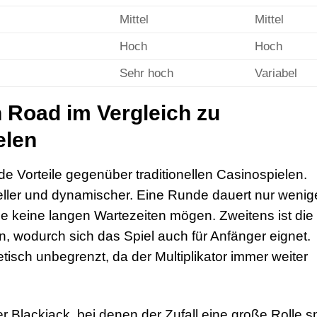
Mittel
Mittel
Hoch
Hoch
Sehr hoch
Variabel
n Road im Vergleich zu
elen
e Vorteile gegenüber traditionellen Casinospielen.
eller und dynamischer. Eine Runde dauert nur wenig
 die keine langen Wartezeiten mögen. Zweitens ist die
, wodurch sich das Spiel auch für Anfänger eignet.
etisch unbegrenzt, da der Multiplikator immer weiter
r Blackjack, bei denen der Zufall eine große Rolle sp