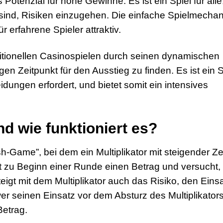
tenzial für hohe Gewinne. Es ist ein Spiel für alle,
sind, Risiken einzugehen. Die einfache Spielmechan
 erfahrene Spieler attraktiv.
ditionellen Casinospielen durch seinen dynamischen
gen Zeitpunkt für den Ausstieg zu finden. Es ist ein S
dungen erfordert, und bietet somit ein intensives
d wie funktioniert es?
-Game”, bei dem ein Multiplikator mit steigender Ze
zt zu Beginn einer Runde einen Betrag und versucht,
teigt mit dem Multiplikator auch das Risiko, den Eins
 wer seinen Einsatz vor dem Absturz des Multiplikator
Betrag.