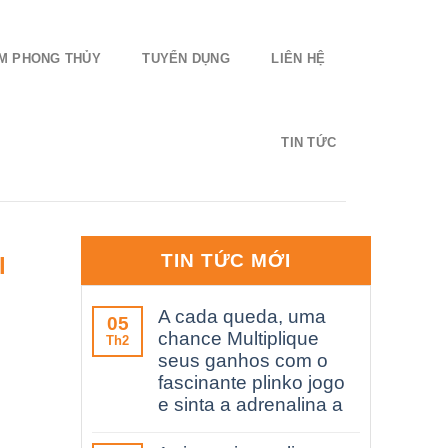
ỆM PHONG THỦY
TUYỂN DỤNG
LIÊN HỆ
TIN TỨC
TIN TỨC MỚI
l
A cada queda, uma
05
chance Multiplique
Th2
seus ganhos com o
fascinante plinko jogo
e sinta a adrenalina a