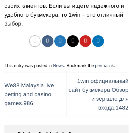
своих клиентов. Если вы ищете надежного и
удобного букмекера, то 1win – это отличный
выбор.
This entry was posted in
News
. Bookmark the
permalink
.
1win официальный
We88 Malaysia live
сайт букмекера Обзор
betting and casino
и зеркало для
games.986
входа.1482