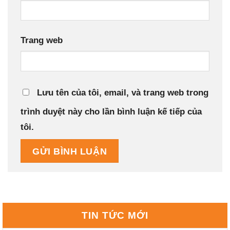
Trang web
Lưu tên của tôi, email, và trang web trong
trình duyệt này cho lần bình luận kế tiếp của
tôi.
TIN TỨC MỚI