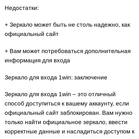
Недостатки:
+ Зеркало может быть не столь надежно, как
официальный сайт
+ Вам может потребоваться дополнительная
информация для входа
Зеркало для входа 1win: заключение
Зеркало для входа 1win – это отличный
способ доступиться к вашему аккаунту, если
официальный сайт заблокирован. Вам нужно
только найти официальное зеркало, ввести
корректные данные и насладиться доступом к