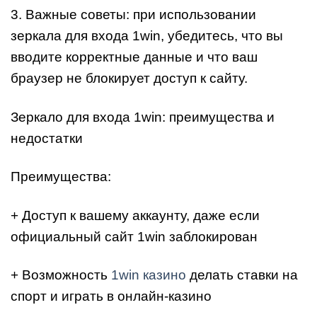
3. Важные советы: при использовании
зеркала для входа 1win, убедитесь, что вы
вводите корректные данные и что ваш
браузер не блокирует доступ к сайту.
Зеркало для входа 1win: преимущества и
недостатки
Преимущества:
+ Доступ к вашему аккаунту, даже если
официальный сайт 1win заблокирован
+ Возможность
1win казино
делать ставки на
спорт и играть в онлайн-казино