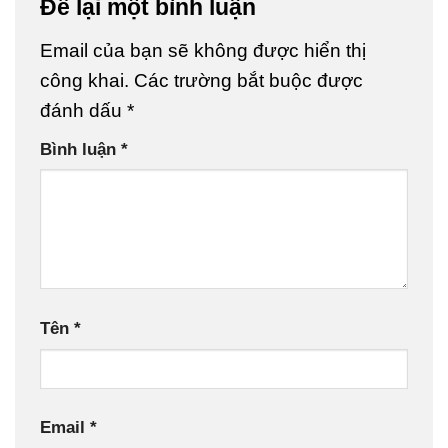
Để lại một bình luận
Email của bạn sẽ không được hiển thị
công khai.
Các trường bắt buộc được
đánh dấu
*
Bình luận
*
Tên
*
Email
*