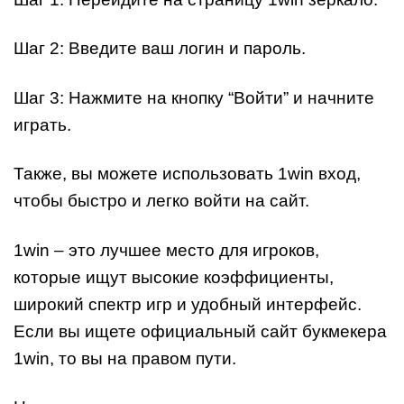
Шаг 2: Введите ваш логин и пароль.
Шаг 3: Нажмите на кнопку “Войти” и начните
играть.
Также, вы можете использовать 1win вход,
чтобы быстро и легко войти на сайт.
1win – это лучшее место для игроков,
которые ищут высокие коэффициенты,
широкий спектр игр и удобный интерфейс.
Если вы ищете официальный сайт букмекера
1win, то вы на правом пути.