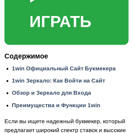
ИГРАТЬ
Содержимое
1win Официальный Сайт Букмекера
1win Зеркало: Как Войти на Сайт
Обзор и Зеркало для Входа
Преимущества и Функции 1win
Если вы ищете надежный букмекер, который
предлагает широкий спектр ставок и высокие