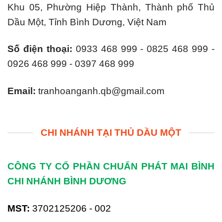
Khu 05, Phường Hiệp Thành, Thành phố Thủ
Dầu Một, Tỉnh Bình Dương, Việt Nam
Số điện thoại:
0933 468 999 - 0825 468 999 -
0926 468 999 - 0397 468 999
Email:
tranhoanganh.qb@gmail.com
CHI NHÁNH TẠI THỦ DẦU MỘT
CÔNG TY CỔ PHẦN CHUẨN PHÁT MAI BÌNH
CHI NHÁNH BÌNH DƯƠNG
MST:
3702125206 - 002