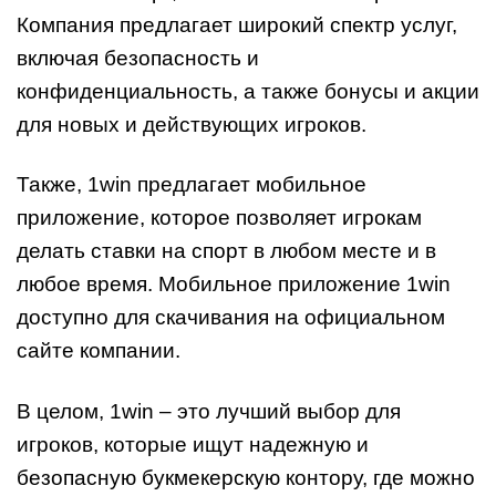
Компания предлагает широкий спектр услуг,
включая безопасность и
конфиденциальность, а также бонусы и акции
для новых и действующих игроков.
Также, 1win предлагает мобильное
приложение, которое позволяет игрокам
делать ставки на спорт в любом месте и в
любое время. Мобильное приложение 1win
доступно для скачивания на официальном
сайте компании.
В целом, 1win – это лучший выбор для
игроков, которые ищут надежную и
безопасную букмекерскую контору, где можно