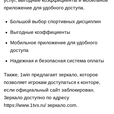
услуг, выгодные коэффициенты и мобильное
приложение для удобного доступа.
Большой выбор спортивных дисциплин
Выгодные коэффициенты
Мобильное приложение для удобного
доступа
Надежная и безопасная система оплаты
Также, 1win предлагает зеркало, которое
позволяет игрокам доступаться к конторе,
если официальный сайт заблокирован.
Зеркало доступно по адресу
https://www.1tvs.ru/ зеркало.com.