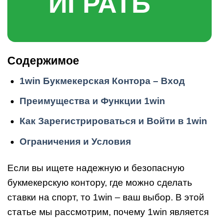
ИГРАТЬ
Содержимое
1win Букмекерская Контора – Вход
Преимущества и Функции 1win
Как Зарегистрироваться и Войти в 1win
Ограничения и Условия
Если вы ищете надежную и безопасную
букмекерскую контору, где можно сделать
ставки на спорт, то 1win – ваш выбор. В этой
статье мы рассмотрим, почему 1win является