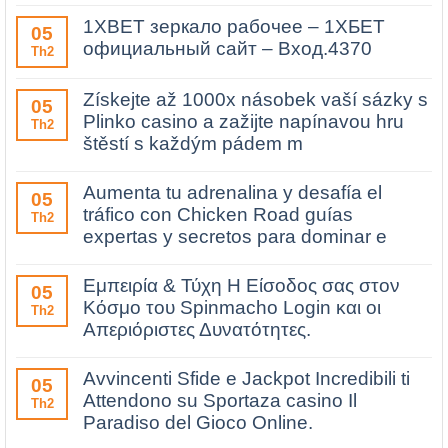
1XBET зеркало рабочее – 1ХБЕТ
05
официальный сайт – Вход.4370
Th2
Získejte až 1000x násobek vaší sázky s
05
Plinko casino a zažijte napínavou hru
Th2
štěstí s každým pádem m
Aumenta tu adrenalina y desafía el
05
tráfico con Chicken Road guías
Th2
expertas y secretos para dominar e
Εμπειρία & Τύχη Η Είσοδος σας στον
05
Κόσμο του Spinmacho Login και οι
Th2
Απεριόριστες Δυνατότητες.
Avvincenti Sfide e Jackpot Incredibili ti
05
Attendono su Sportaza casino Il
Th2
Paradiso del Gioco Online.