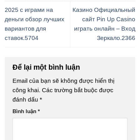
2025 с играми на
Казино Официальный
деньги обзор лучших
сайт Pin Up Casino
вариантов для
играть онлайн – Вход
ставок.5704
Зеркало.2366
Để lại một bình luận
Email của bạn sẽ không được hiển thị
công khai.
Các trường bắt buộc được
đánh dấu
*
Bình luận
*