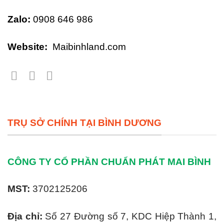
Zalo:
0908 646 986
Website:
Maibinhland.com
TRỤ SỞ CHÍNH TẠI BÌNH DƯƠNG
CÔNG TY CỔ PHẦN CHUẨN PHÁT MAI BÌNH
MST:
3702125206
Địa chỉ:
Số 27 Đường số 7, KDC Hiệp Thành 1,