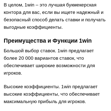
В целом, 1win – это лучшая букмекерская
контора для вас, если вы ищете надежный и
безопасный способ делать ставки и получать
выгодные коэффициенты.
Преимущества и Функции 1win
Большой выбор ставок. 1win предлагает
более 20 000 вариантов ставок, что
обеспечивает широкие возможности для
игроков.
Высокие коэффициенты. 1win предлагает
высокие коэффициенты, что обеспечивает
максимальную прибыль для игроков.