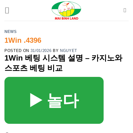
Skip
to
content
NEWS
1Win .4396
POSTED ON
31/01/2026
BY
NGUYET
1Win 베팅 시스템 설명 – 카지노와
스포츠 베팅 비교
▶️ 놀다