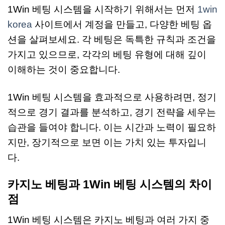
1Win 베팅 시스템을 시작하기 위해서는 먼저
1win
korea
사이트에서 계정을 만들고, 다양한 베팅 옵
션을 살펴보세요. 각 베팅은 독특한 규칙과 조건을
가지고 있으므로, 각각의 베팅 유형에 대해 깊이
이해하는 것이 중요합니다.
1Win 베팅 시스템을 효과적으로 사용하려면, 정기
적으로 경기 결과를 분석하고, 경기 전략을 세우는
습관을 들여야 합니다. 이는 시간과 노력이 필요하
지만, 장기적으로 보면 이는 가치 있는 투자입니
다.
카지노 베팅과 1Win 베팅 시스템의 차이
점
1Win 베팅 시스템은 카지노 베팅과 여러 가지 중