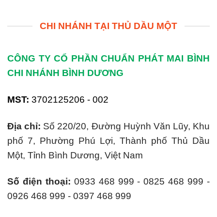
CHI NHÁNH TẠI THỦ DẦU MỘT
CÔNG TY CỔ PHẦN CHUẨN PHÁT MAI BÌNH
CHI NHÁNH BÌNH DƯƠNG
MST:
3702125206 - 002
Địa chỉ:
Số 220/20, Đường Huỳnh Văn Lũy, Khu
phố 7, Phường Phú Lợi, Thành phố Thủ Dầu
Một, Tỉnh Bình Dương, Việt Nam
Số điện thoại:
0933 468 999 - 0825 468 999 -
0926 468 999 - 0397 468 999