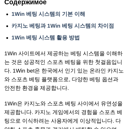
Содержимое
1Win 베팅 시스템의 기본 이해
카지노 베팅과 1Win 베팅 시스템의 차이점
1Win 베팅 시스템 활용 방법
1Win 사이트에서 제공하는 베팅 시스템을 이해하
는 것은 성공적인 스포츠 베팅을 위한 첫걸음입니
다. 1Win bet은 한국에서 인기 있는 온라인 카지노
와 스포츠 베팅 플랫폼으로, 다양한 베팅 옵션과
안전한 환경을 제공합니다.
1Win은 카지노와 스포츠 베팅 사이에서 유연성을
제공합니다. 카지노 게임에서의 경험을 스포츠 베
팅으로 이식하려는 사용자에게 이상적입니다. 다