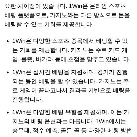
요한 차이점이 있습니다. 1Win은 온라인 스포츠
베팅 플랫폼으로, 카지노와는 다른 방식으로 돈을
베팅할 수 있는 기회를 제공합니다.
1Win은 다양한 스포츠 종목에서 베팅할 수 있
는 기회를 제공합니다. 카지노는 주로 카드 게
임, 룰렛, 바카라 등에 초점을 맞추고 있습니다.
1Win은 실시간 베팅을 지원하며, 경기가 진행
되는 동안 베팅을 할 수 있습니다. 카지노는 주
로 게임이 끝나고나서 결과를 기반으로 베팅을
진행합니다.
1Win은 다양한 베팅 유형을 제공하며, 이는 카
지노의 베팅 옵션과는 다릅니다. 1Win에서는
승무패, 점수 예측, 골든 골 등 다양한 베팅 방법