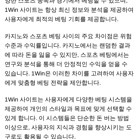
양한 스포츠 종목과 경기에서 베팅할 수 있으며,
1Win 사이트는 항상 최신 정보와 분석을 제공하여
사용자에게 최적의 베팅 기회를 제공합니다.
카지노와 스포츠 베팅 사이의 주요 차이점은 위험
수준과 수익률입니다. 카지노에서는 랜덤한 결과
에 따라 돈을 잃을 수 있지만, 스포츠 베팅에서는
연구와 분석을 통해 더 안정적인 수익을 얻을 수
있습니다. 1Win은 이러한 차이를 고려하여 사용자
에게 맞춤형 베팅 전략을 제안합니다.
1Win 사이트는 사용자에게 다양한 베팅 시스템을
제공하여 개인의 스타일과 목표에 맞게 선택할 수
있게 합니다. 이 시스템들은 단순한 돈 버는 방법
이상으로, 사용자의 지식과 경험을 향상시키는 도
구로도 활용될 수 있습니다.