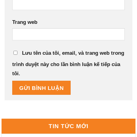
Trang web
Lưu tên của tôi, email, và trang web trong
trình duyệt này cho lần bình luận kế tiếp của
tôi.
TIN TỨC MỚI