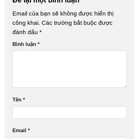
Email của bạn sẽ không được hiển thị
công khai.
Các trường bắt buộc được
đánh dấu
*
Bình luận
*
Tên
*
Email
*