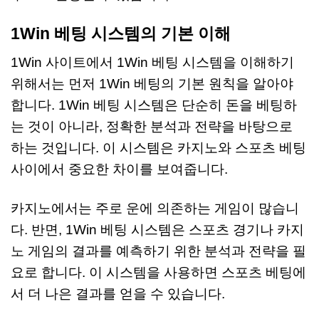
1Win 베팅 시스템의 기본 이해
1Win 사이트에서 1Win 베팅 시스템을 이해하기
위해서는 먼저 1Win 베팅의 기본 원칙을 알아야
합니다. 1Win 베팅 시스템은 단순히 돈을 베팅하
는 것이 아니라, 정확한 분석과 전략을 바탕으로
하는 것입니다. 이 시스템은 카지노와 스포츠 베팅
사이에서 중요한 차이를 보여줍니다.
카지노에서는 주로 운에 의존하는 게임이 많습니
다. 반면, 1Win 베팅 시스템은 스포츠 경기나 카지
노 게임의 결과를 예측하기 위한 분석과 전략을 필
요로 합니다. 이 시스템을 사용하면 스포츠 베팅에
서 더 나은 결과를 얻을 수 있습니다.