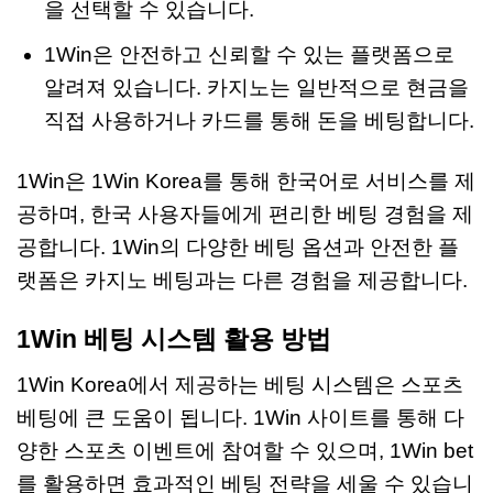
을 선택할 수 있습니다.
1Win은 안전하고 신뢰할 수 있는 플랫폼으로
알려져 있습니다. 카지노는 일반적으로 현금을
직접 사용하거나 카드를 통해 돈을 베팅합니다.
1Win은 1Win Korea를 통해 한국어로 서비스를 제
공하며, 한국 사용자들에게 편리한 베팅 경험을 제
공합니다. 1Win의 다양한 베팅 옵션과 안전한 플
랫폼은 카지노 베팅과는 다른 경험을 제공합니다.
1Win 베팅 시스템 활용 방법
1Win Korea에서 제공하는 베팅 시스템은 스포츠
베팅에 큰 도움이 됩니다. 1Win 사이트를 통해 다
양한 스포츠 이벤트에 참여할 수 있으며, 1Win bet
를 활용하면 효과적인 베팅 전략을 세울 수 있습니