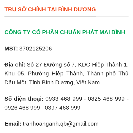
TRỤ SỞ CHÍNH TẠI BÌNH DƯƠNG
CÔNG TY CỔ PHẦN CHUẨN PHÁT MAI BÌNH
MST:
3702125206
Địa chỉ:
Số 27 Đường số 7, KDC Hiệp Thành 1,
Khu 05, Phường Hiệp Thành, Thành phố Thủ
Dầu Một, Tỉnh Bình Dương, Việt Nam
Số điện thoại:
0933 468 999 - 0825 468 999 -
0926 468 999 - 0397 468 999
Email:
tranhoanganh.qb@gmail.com