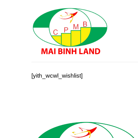
Skip
to
content
[yith_wcwl_wishlist]