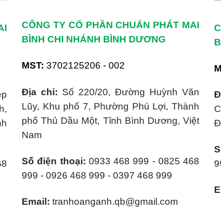
CÔNG TY CỔ PHẦN CHUẨN PHÁT MAI
AI
C
BÌNH CHI NHÁNH BÌNH DƯƠNG
B
MST:
3702125206 - 002
M
Địa chỉ:
Số 220/20, Đường Huỳnh Văn
ệp
Đ
Lũy, Khu phố 7, Phường Phú Lợi, Thành
h,
C
phố Thủ Dầu Một, Tỉnh Bình Dương, Việt
nh
Đ
Nam
S
Số điện thoại:
0933 468 999 - 0825 468
68
9
999 - 0926 468 999 - 0397 468 999
E
Email:
tranhoanganh.qb@gmail.com